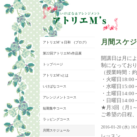
月間スケ
アトリエM’ｓ日和 (ブログ)
第22回アトリエM's作品展
開講日は月に
トップページ
制になってお
（授業時間：約
アトリエM‘sとは
・火曜日18:00～
・水曜日15:00～
いけばなコース
・土曜日14:00～
アレンジメントコース
・日曜日14:00～
★月3回（月1
短期集中コース
ご希望の日程
ラッピングコース
2016-01-20 (水) 16
月間スケジュール
レッスン