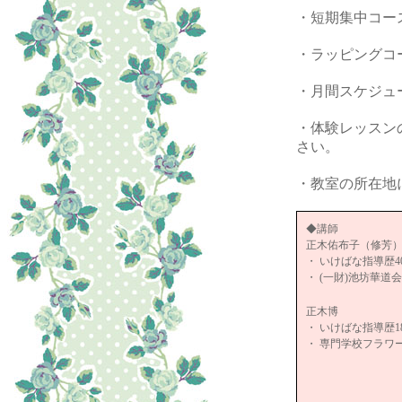
・短期集中コー
・ラッピングコ
・月間スケジュ
・体験レッスン
さい。
・教室の所在地
◆講師
正木佑布子（修芳
・ いけばな指導歴
・ (一財)池坊華
正木博
・ いけばな指導歴
・ 専門学校フラ