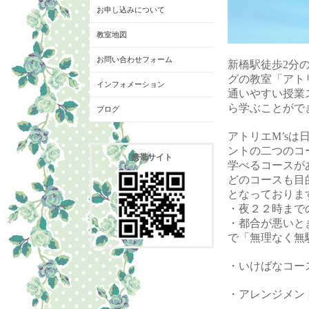
お申し込みについて
教室地図
お問い合わせフォーム
新橋駅徒歩2分
グの教室「アトリ
インフォメーション
通いやすい授業
ら学ぶことがで
ブログ
アトリエM’s
ントの二つのコ
携帯サイト
学べるコースが
どのコースも目
となっておりま
・夜２２時まで
・都合が悪いと
で「無理なく無
・いけばなコー
・アレンジメン