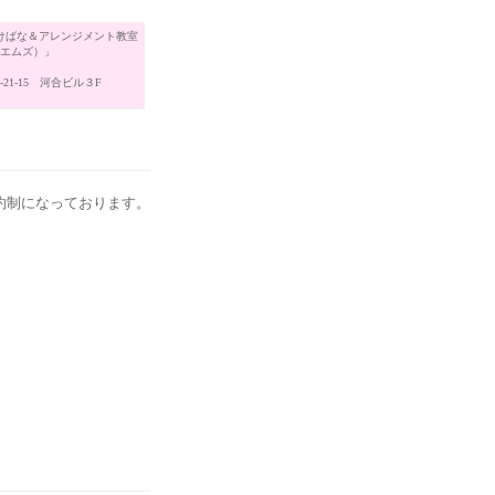
けばな＆アレンジメント教室
（エムズ）」
21-15 河合ビル３F
約制になっております。
。