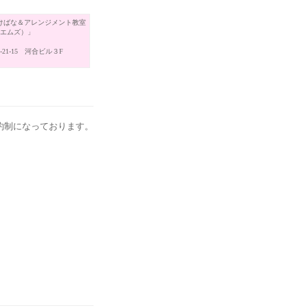
けばな＆アレンジメント教室
（エムズ）」
21-15 河合ビル３F
約制になっております。
。