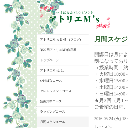
月間スケ
アトリエM’ｓ日和 (ブログ)
第22回アトリエM's作品展
開講日は月に
トップページ
制になってお
（授業時間：約
アトリエM‘sとは
・火曜日18:00～
・水曜日15:00～
いけばなコース
・土曜日14:00～
アレンジメントコース
・日曜日14:00～
★月3回（月1
短期集中コース
ご希望の日程
ラッピングコース
2016-05-24 (火) 18
月間スケジュール
レッスン