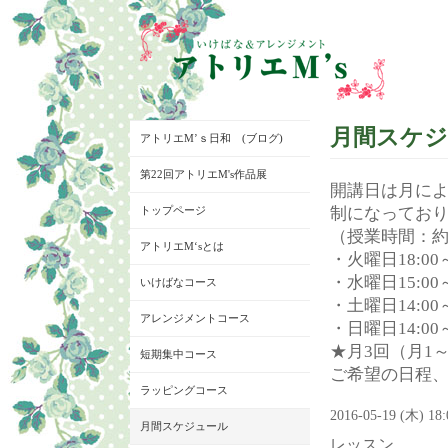
月間スケ
アトリエM’ｓ日和 (ブログ)
第22回アトリエM's作品展
開講日は月に
トップページ
制になってお
（授業時間：約
アトリエM‘sとは
・火曜日18:00～
・水曜日15:00～
いけばなコース
・土曜日14:00～
アレンジメントコース
・日曜日14:00～
★月3回（月1
短期集中コース
ご希望の日程
ラッピングコース
2016-05-19 (木) 18
月間スケジュール
レッスン