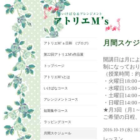
月間スケ
アトリエM’ｓ日和 (ブログ)
第22回アトリエM's作品展
開講日は月に
トップページ
制になってお
（授業時間：約
アトリエM‘sとは
・火曜日18:00～
・水曜日15:00～
いけばなコース
・土曜日14:00～
アレンジメントコース
・日曜日14:00～
★月3回（月1
短期集中コース
ご希望の日程
ラッピングコース
2016-10-19 (水) 16
月間スケジュール
レッスン