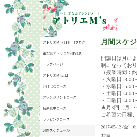
月間スケ
アトリエM’ｓ日和 (ブログ)
第22回アトリエM's作品展
開講日は月に
トップページ
制になってお
（授業時間：約
アトリエM‘sとは
・火曜日18:00～
・水曜日15:00～
いけばなコース
・土曜日14:00～
アレンジメントコース
・日曜日14:00～
★月3回（月1
短期集中コース
ご希望の日程
ラッピングコース
2017-05-12 (金) 10
月間スケジュール
花展