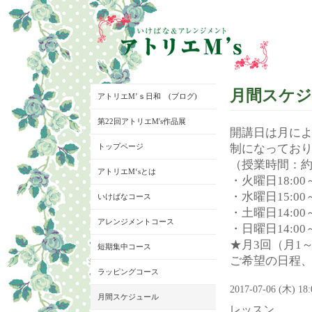
月間スケ
アトリエM’ｓ日和 (ブログ)
第22回アトリエM's作品展
開講日は月に
トップページ
制になってお
（授業時間：約
アトリエM‘sとは
・火曜日18:00～
・水曜日15:00～
いけばなコース
・土曜日14:00～
アレンジメントコース
・日曜日14:00～
★月3回（月1
短期集中コース
ご希望の日程
ラッピングコース
2017-07-06 (木) 18
月間スケジュール
レッスン