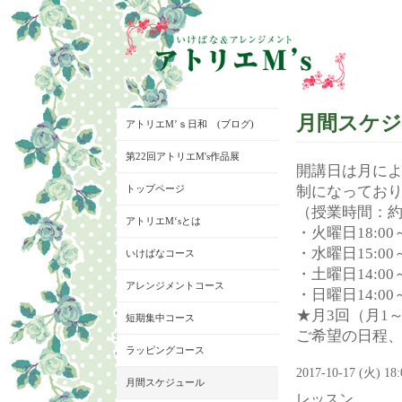
月間スケ
アトリエM’ｓ日和 (ブログ)
第22回アトリエM's作品展
開講日は月に
トップページ
制になってお
（授業時間：約
アトリエM‘sとは
・火曜日18:00～
・水曜日15:00～
いけばなコース
・土曜日14:00～
アレンジメントコース
・日曜日14:00～
★月3回（月1
短期集中コース
ご希望の日程
ラッピングコース
2017-10-17 (火) 18
月間スケジュール
レッスン