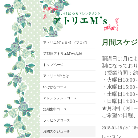
月間スケ
アトリエM’ｓ日和 (ブログ)
第22回アトリエM's作品展
開講日は月に
トップページ
制になってお
（授業時間：約
アトリエM‘sとは
・火曜日18:00～
・水曜日15:00～
いけばなコース
・土曜日14:00～
アレンジメントコース
・日曜日14:00～
★月3回（月1
短期集中コース
ご希望の日程
ラッピングコース
2018-01-18 (木) 18
月間スケジュール
レッスン