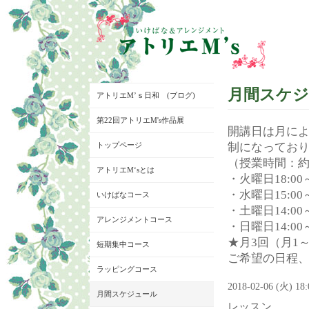
月間スケ
アトリエM’ｓ日和 (ブログ)
第22回アトリエM's作品展
開講日は月に
トップページ
制になってお
（授業時間：約
アトリエM‘sとは
・火曜日18:00～
・水曜日15:00～
いけばなコース
・土曜日14:00～
アレンジメントコース
・日曜日14:00～
★月3回（月1
短期集中コース
ご希望の日程
ラッピングコース
2018-02-06 (火) 18
月間スケジュール
レッスン