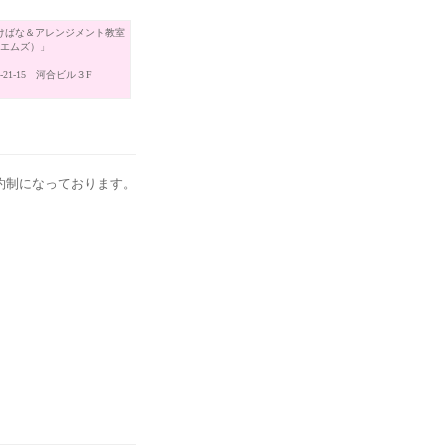
けばな＆アレンジメント教室
（エムズ）」
21-15 河合ビル３F
約制になっております。
。