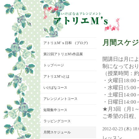
月間スケ
アトリエM’ｓ日和 (ブログ)
第22回アトリエM's作品展
開講日は月に
トップページ
制になってお
（授業時間：約
アトリエM‘sとは
・火曜日18:00～
・水曜日15:00～
いけばなコース
・土曜日14:00～
アレンジメントコース
・日曜日14:00～
★月3回（月1
短期集中コース
ご希望の日程
ラッピングコース
2012-02-23 (木) 18
月間スケジュール
レッスン