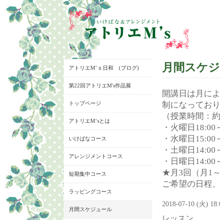
月間スケ
アトリエM’ｓ日和 (ブログ)
第22回アトリエM's作品展
開講日は月に
トップページ
制になってお
（授業時間：約
アトリエM‘sとは
・火曜日18:00～
・水曜日15:00～
いけばなコース
・土曜日14:00～
アレンジメントコース
・日曜日14:00～
★月3回（月1
短期集中コース
ご希望の日程
ラッピングコース
2018-07-10 (火) 18
月間スケジュール
レッスン