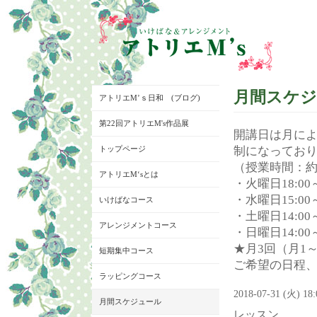
月間スケ
アトリエM’ｓ日和 (ブログ)
第22回アトリエM's作品展
開講日は月に
トップページ
制になってお
（授業時間：約
アトリエM‘sとは
・火曜日18:00～
・水曜日15:00～
いけばなコース
・土曜日14:00～
アレンジメントコース
・日曜日14:00～
★月3回（月1
短期集中コース
ご希望の日程
ラッピングコース
2018-07-31 (火) 18
月間スケジュール
レッスン