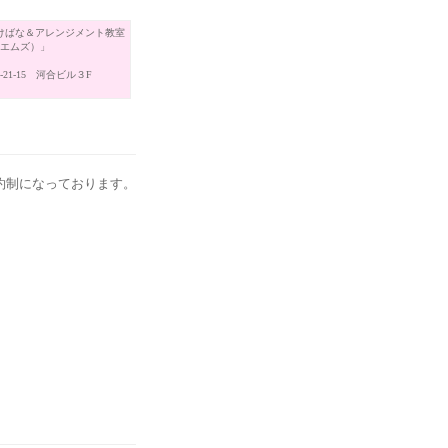
けばな＆アレンジメント教室
（エムズ）」
21-15 河合ビル３F
約制になっております。
。