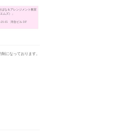
けばな＆アレンジメント教室
（エムズ）」
21-15 河合ビル３F
約制になっております。
。