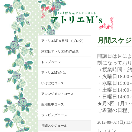
月間スケ
アトリエM’ｓ日和 (ブログ)
第22回アトリエM's作品展
開講日は月に
トップページ
制になってお
（授業時間：約
アトリエM‘sとは
・火曜日18:00～
・水曜日15:00～
いけばなコース
・土曜日14:00～
アレンジメントコース
・日曜日14:00～
★月3回（月1
短期集中コース
ご希望の日程
ラッピングコース
2012-09-02 (日) 13
月間スケジュール
レッスン