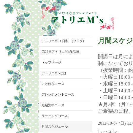
月間スケ
アトリエM’ｓ日和 (ブログ)
第22回アトリエM's作品展
開講日は月に
トップページ
制になってお
（授業時間：約
アトリエM‘sとは
・火曜日18:00～
・水曜日15:00～
いけばなコース
・土曜日14:00～
アレンジメントコース
・日曜日14:00～
★月3回（月1
短期集中コース
ご希望の日程
ラッピングコース
2012-10-07 (日) 13
月間スケジュール
レッスン