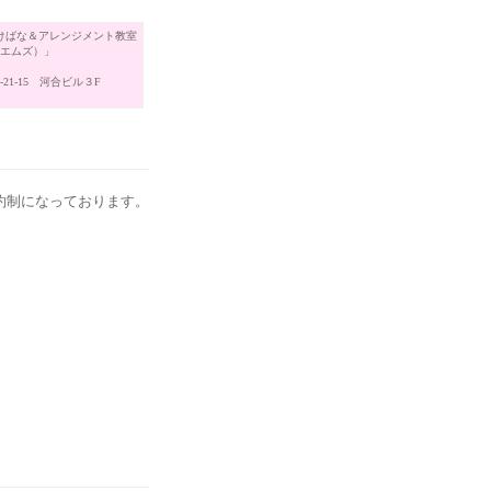
けばな＆アレンジメント教室
（エムズ）」
21-15 河合ビル３F
約制になっております。
。