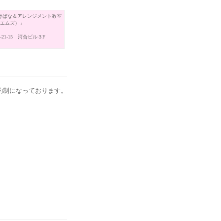
けばな＆アレンジメント教室
（エムズ）」
21-15 河合ビル３F
約制になっております。
。