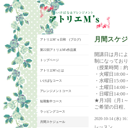
月間スケ
アトリエM’ｓ日和 (ブログ)
第22回アトリエM's作品展
開講日は月に
トップページ
制になってお
（授業時間：約
アトリエM‘sとは
・火曜日18:00～
・水曜日15:00～
いけばなコース
・土曜日14:00～
アレンジメントコース
・日曜日14:00～
★月3回（月1
短期集中コース
ご希望の日程
ラッピングコース
2020-10-14 (水) 16
月間スケジュール
レッスン