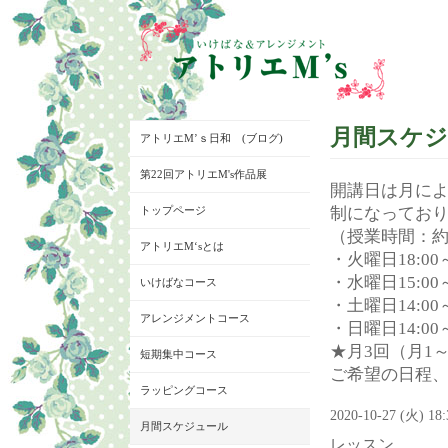
月間スケ
アトリエM’ｓ日和 (ブログ)
第22回アトリエM's作品展
開講日は月に
トップページ
制になってお
（授業時間：約
アトリエM‘sとは
・火曜日18:00～
・水曜日15:00～
いけばなコース
・土曜日14:00～
アレンジメントコース
・日曜日14:00～
★月3回（月1
短期集中コース
ご希望の日程
ラッピングコース
2020-10-27 (火) 18
月間スケジュール
レッスン