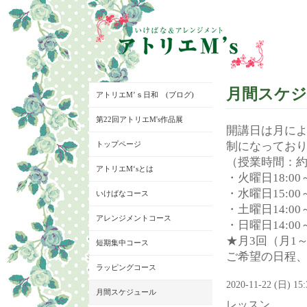
月間スケ
アトリエM’ｓ日和 (ブログ)
第22回アトリエM's作品展
開講日は月に
トップページ
制になってお
（授業時間：約
アトリエM‘sとは
・火曜日18:00～
・水曜日15:00～
いけばなコース
・土曜日14:00～
アレンジメントコース
・日曜日14:00～
★月3回（月1
短期集中コース
ご希望の日程
ラッピングコース
2020-11-22 (日) 15
月間スケジュール
レッスン