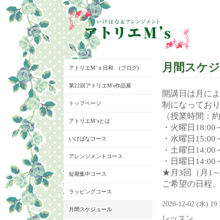
月間スケ
アトリエM’ｓ日和 (ブログ)
第22回アトリエM's作品展
開講日は月に
トップページ
制になってお
（授業時間：約
アトリエM‘sとは
・火曜日18:00～
・水曜日15:00～
いけばなコース
・土曜日14:00～
アレンジメントコース
・日曜日14:00～
★月3回（月1
短期集中コース
ご希望の日程
ラッピングコース
2020-12-02 (水) 19
月間スケジュール
レッスン