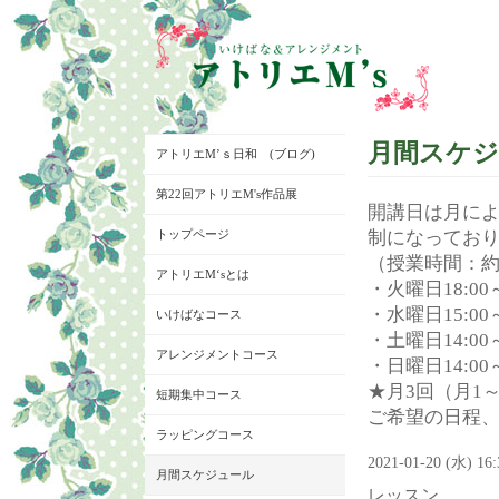
月間スケ
アトリエM’ｓ日和 (ブログ)
第22回アトリエM's作品展
開講日は月に
トップページ
制になってお
（授業時間：約
アトリエM‘sとは
・火曜日18:00～
・水曜日15:00～
いけばなコース
・土曜日14:00～
アレンジメントコース
・日曜日14:00～
★月3回（月1
短期集中コース
ご希望の日程
ラッピングコース
2021-01-20 (水) 16
月間スケジュール
レッスン