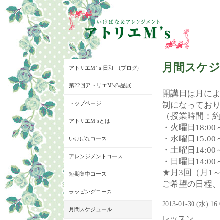
月間スケ
アトリエM’ｓ日和 (ブログ)
第22回アトリエM's作品展
開講日は月に
トップページ
制になってお
（授業時間：約
アトリエM‘sとは
・火曜日18:00～
・水曜日15:00～
いけばなコース
・土曜日14:00～
アレンジメントコース
・日曜日14:00～
★月3回（月1
短期集中コース
ご希望の日程
ラッピングコース
2013-01-30 (水) 16
月間スケジュール
レッスン