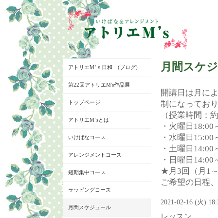
月間スケ
アトリエM’ｓ日和 (ブログ)
第22回アトリエM's作品展
開講日は月に
トップページ
制になってお
（授業時間：約
アトリエM‘sとは
・火曜日18:00～
・水曜日15:00～
いけばなコース
・土曜日14:00～
アレンジメントコース
・日曜日14:00～
★月3回（月1
短期集中コース
ご希望の日程
ラッピングコース
2021-02-16 (火) 18
月間スケジュール
レッスン