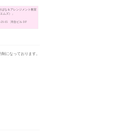
けばな＆アレンジメント教室
（エムズ）」
21-15 河合ビル３F
約制になっております。
。