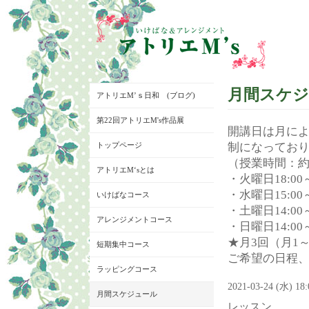
月間スケ
アトリエM’ｓ日和 (ブログ)
第22回アトリエM's作品展
開講日は月に
トップページ
制になってお
（授業時間：約
アトリエM‘sとは
・火曜日18:00～
・水曜日15:00～
いけばなコース
・土曜日14:00～
アレンジメントコース
・日曜日14:00～
★月3回（月1
短期集中コース
ご希望の日程
ラッピングコース
2021-03-24 (水) 18
月間スケジュール
レッスン