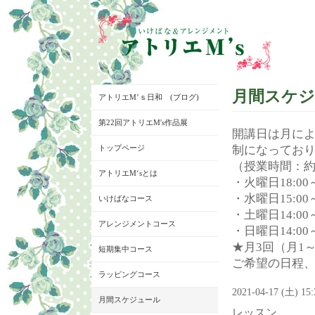
月間スケ
アトリエM’ｓ日和 (ブログ)
第22回アトリエM's作品展
開講日は月に
トップページ
制になってお
（授業時間：約
アトリエM‘sとは
・火曜日18:00～
・水曜日15:00～
いけばなコース
・土曜日14:00～
アレンジメントコース
・日曜日14:00～
★月3回（月1
短期集中コース
ご希望の日程
ラッピングコース
2021-04-17 (土) 15
月間スケジュール
レッスン