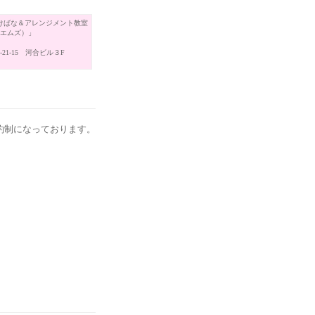
けばな＆アレンジメント教室
（エムズ）」
21-15 河合ビル３F
約制になっております。
。