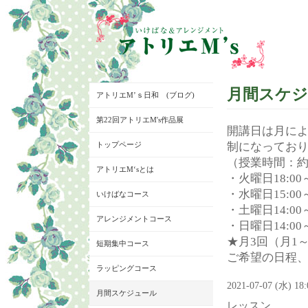
月間スケ
アトリエM’ｓ日和 (ブログ)
第22回アトリエM's作品展
開講日は月に
トップページ
制になってお
（授業時間：約
アトリエM‘sとは
・火曜日18:00～
・水曜日15:00～
いけばなコース
・土曜日14:00～
アレンジメントコース
・日曜日14:00～
★月3回（月1
短期集中コース
ご希望の日程
ラッピングコース
2021-07-07 (水) 18
月間スケジュール
レッスン