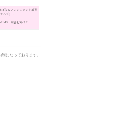
けばな＆アレンジメント教室
（エムズ）」
21-15 河合ビル３F
約制になっております。
。