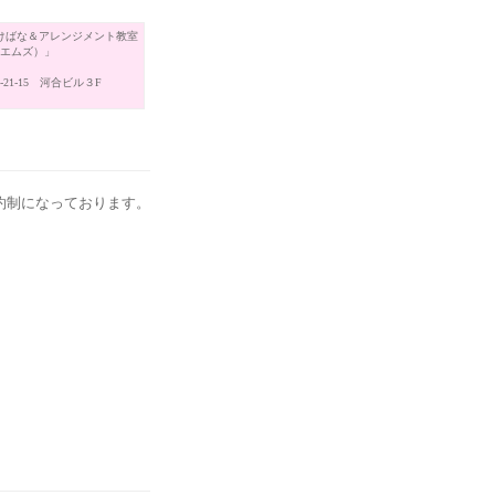
けばな＆アレンジメント教室
（エムズ）」
21-15 河合ビル３F
約制になっております。
。