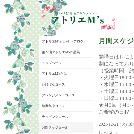
月間スケ
アトリエM’ｓ日和 (ブログ)
第22回アトリエM's作品展
開講日は月に
トップページ
制になってお
（授業時間：約
アトリエM‘sとは
・火曜日18:00～
・水曜日15:00～
いけばなコース
・土曜日14:00～
アレンジメントコース
・日曜日14:00～
★月3回（月1
短期集中コース
ご希望の日程
ラッピングコース
2021-12-21 (火) 18
月間スケジュール
レッスン