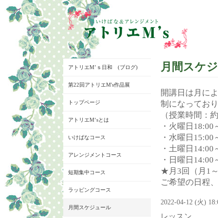
月間スケ
アトリエM’ｓ日和 (ブログ)
第22回アトリエM's作品展
開講日は月に
トップページ
制になってお
（授業時間：約
アトリエM‘sとは
・火曜日18:00～
・水曜日15:00～
いけばなコース
・土曜日14:00～
アレンジメントコース
・日曜日14:00～
★月3回（月1
短期集中コース
ご希望の日程
ラッピングコース
2022-04-12 (火) 18
月間スケジュール
レッスン