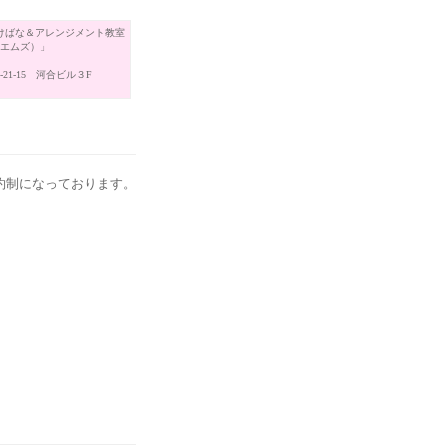
けばな＆アレンジメント教室
（エムズ）」
21-15 河合ビル３F
約制になっております。
。