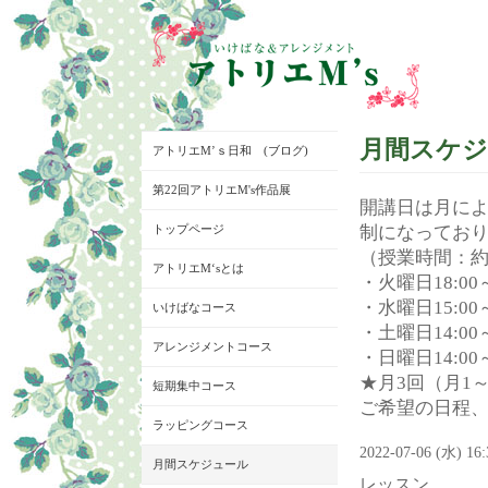
月間スケ
アトリエM’ｓ日和 (ブログ)
第22回アトリエM's作品展
開講日は月に
トップページ
制になってお
（授業時間：約
アトリエM‘sとは
・火曜日18:00～
・水曜日15:00～
いけばなコース
・土曜日14:00～
アレンジメントコース
・日曜日14:00～
★月3回（月1
短期集中コース
ご希望の日程
ラッピングコース
2022-07-06 (水) 16
月間スケジュール
レッスン