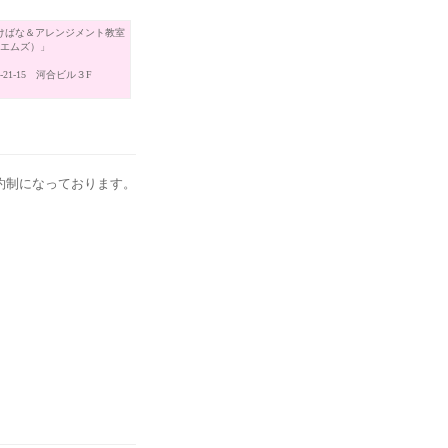
けばな＆アレンジメント教室
（エムズ）」
21-15 河合ビル３F
約制になっております。
。