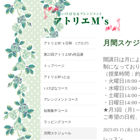
月間スケ
アトリエM’ｓ日和 (ブログ)
第22回アトリエM's作品展
開講日は月に
トップページ
制になってお
（授業時間：約
アトリエM‘sとは
・火曜日18:00～
・水曜日15:00～
いけばなコース
・土曜日14:00～
アレンジメントコース
・日曜日14:00～
★月3回（月1
短期集中コース
ご希望の日程
ラッピングコース
2023-03-15 (水) 15
月間スケジュール
レッスン