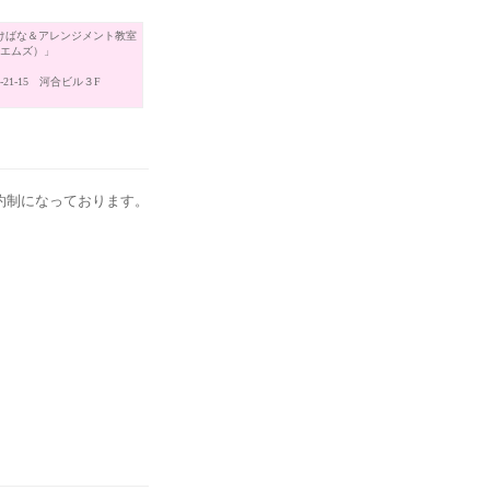
けばな＆アレンジメント教室
（エムズ）」
21-15 河合ビル３F
約制になっております。
。