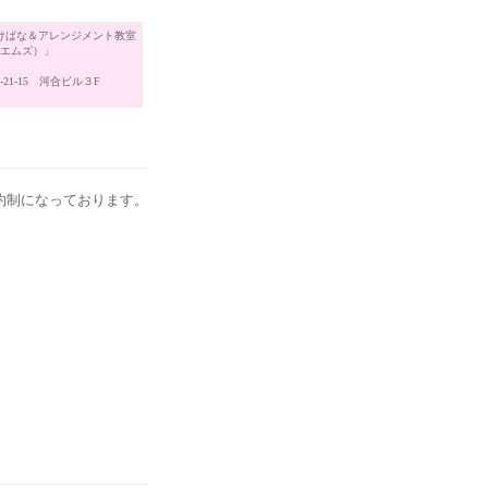
けばな＆アレンジメント教室
（エムズ）」
21-15 河合ビル３F
約制になっております。
。