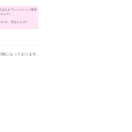
けばな＆アレンジメント教室
（エムズ）」
21-15 河合ビル３F
約制になっております。
。