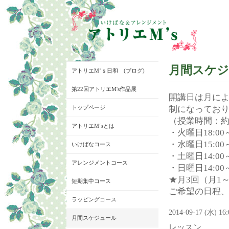
月間スケ
アトリエM’ｓ日和 (ブログ)
第22回アトリエM's作品展
開講日は月に
トップページ
制になってお
（授業時間：約
アトリエM‘sとは
・火曜日18:00～
・水曜日15:00～
いけばなコース
・土曜日14:00～
アレンジメントコース
・日曜日14:00～
★月3回（月1
短期集中コース
ご希望の日程
ラッピングコース
2014-09-17 (水) 16
月間スケジュール
レッスン