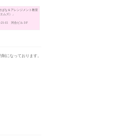
けばな＆アレンジメント教室
（エムズ）」
21-15 河合ビル３F
約制になっております。
。