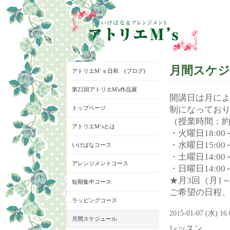
月間スケ
アトリエM’ｓ日和 (ブログ)
第22回アトリエM's作品展
開講日は月に
トップページ
制になってお
（授業時間：約
アトリエM‘sとは
・火曜日18:00～
・水曜日15:00～
いけばなコース
・土曜日14:00～
アレンジメントコース
・日曜日14:00～
★月3回（月1
短期集中コース
ご希望の日程
ラッピングコース
2015-01-07 (水) 16
月間スケジュール
レッスン