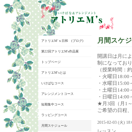
月間スケ
アトリエM’ｓ日和 (ブログ)
第22回アトリエM's作品展
開講日は月に
トップページ
制になってお
（授業時間：約
アトリエM‘sとは
・火曜日18:00～
・水曜日15:00～
いけばなコース
・土曜日14:00～
アレンジメントコース
・日曜日14:00～
★月3回（月1
短期集中コース
ご希望の日程
ラッピングコース
2015-02-03 (火) 18
月間スケジュール
レッスン