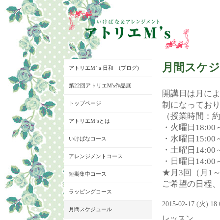
月間スケ
アトリエM’ｓ日和 (ブログ)
第22回アトリエM's作品展
開講日は月に
トップページ
制になってお
（授業時間：約
アトリエM‘sとは
・火曜日18:00～
・水曜日15:00～
いけばなコース
・土曜日14:00～
アレンジメントコース
・日曜日14:00～
★月3回（月1
短期集中コース
ご希望の日程
ラッピングコース
2015-02-17 (火) 18
月間スケジュール
レッスン